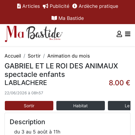
Articles
Publicité
Ardèche pratique
Ma Bastide
Accueil
Sortir
Animation du mois
GABRIEL ET LE ROI DES ANIMAUX
spectacle enfants
8.00 €
LABLACHERE
22/06/2026 à 08h57
Sortir
Habitat
Le m
Description
du 3 au 5 août à 11h