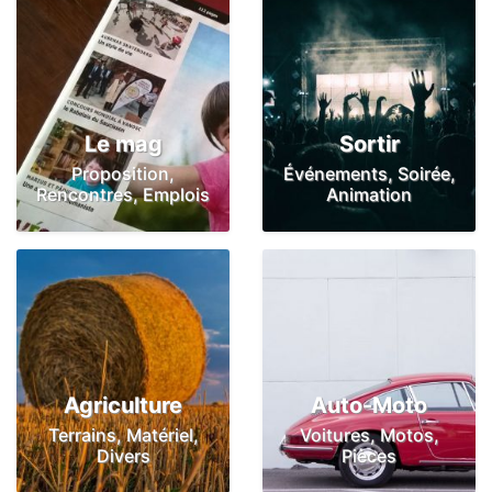
Le mag
Sortir
Proposition,
Événements, Soirée,
Rencontres, Emplois
Animation
Agriculture
Auto-Moto
Terrains, Matériel,
Voitures, Motos,
Divers
Pièces