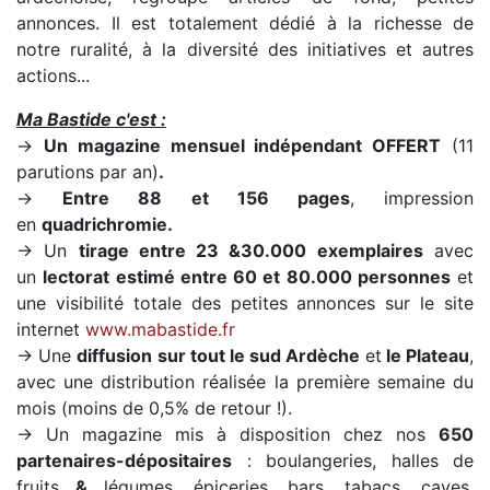
annonces. Il est totalement dédié à la richesse de
notre ruralité, à la diversité des initiatives et autres
actions...
Ma Bastide c'est :
→
Un magazine mensuel indépendant OFFERT
(11
parutions par an)
.
→
Entre 88 et 156 pages
, impression
en
quadrichromie.
→ Un
tirage entre 23
&
30.000 exemplaires
avec
un
lectorat estimé entre 60 et 80.000 personnes
et
une visibilité totale des petites annonces sur le site
internet
www.mabastide.fr
→ Une
diffusion sur tout le sud Ardèche
et
le Plateau
,
avec une distribution réalisée la première semaine du
mois (moins de 0,5% de retour !).
→ Un magazine mis à disposition chez nos
650
partenaires-dépositaires
: boulangeries, halles de
fruits
&
légumes, épiceries, bars, tabacs, caves,