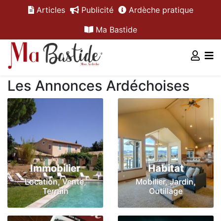
Articles
Publicité
Ardèche pratique
Ma Bastide
Les Annonces Ardéchoises
Immobilier
Habitat
Location, Vente,
Mobilier, Jardin,
Terrain
Outillage