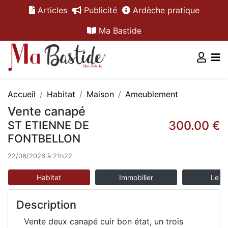
Articles
Publicité
Ardèche pratique
Ma Bastide
Accueil
Habitat
Maison
Ameublement
Vente canapé
300.00 €
ST ETIENNE DE
FONTBELLON
22/06/2026 à 21h22
Habitat
Immobilier
Le m
Description
Vente deux canapé cuir bon état, un trois