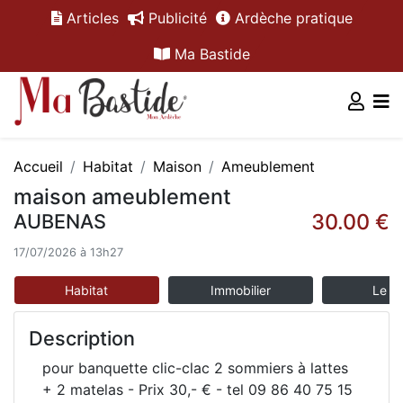
Articles
Publicité
Ardèche pratique
Ma Bastide
Accueil
Habitat
Maison
Ameublement
maison ameublement
30.00 €
AUBENAS
17/07/2026 à 13h27
Habitat
Immobilier
Le m
Description
pour banquette clic-clac 2 sommiers à lattes
+ 2 matelas - Prix 30,- € - tel 09 86 40 75 15