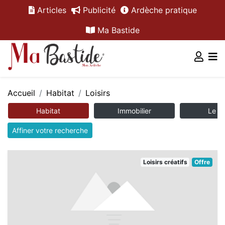
Articles
Publicité
Ardèche pratique
Ma Bastide
Accueil
Habitat
Loisirs
Habitat
Immobilier
Le m
Affiner votre recherche
Loisirs créatifs
Offre