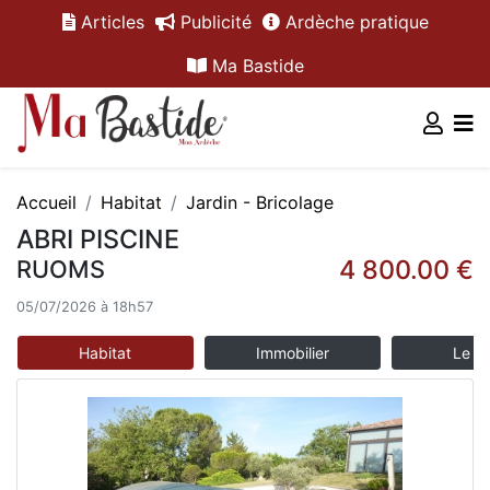
Articles
Publicité
Ardèche pratique
Ma Bastide
Accueil
Habitat
Jardin - Bricolage
ABRI PISCINE
4 800.00 €
RUOMS
05/07/2026 à 18h57
Habitat
Immobilier
Le m