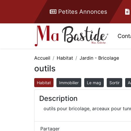
Petites Annonces
Cont
Accueil
Habitat
Jardin - Bricolage
outils
Habitat
Immobilier
Le mag
Sortir
A
Description
outils pour bricolage, arceaux pour tunn
Partager