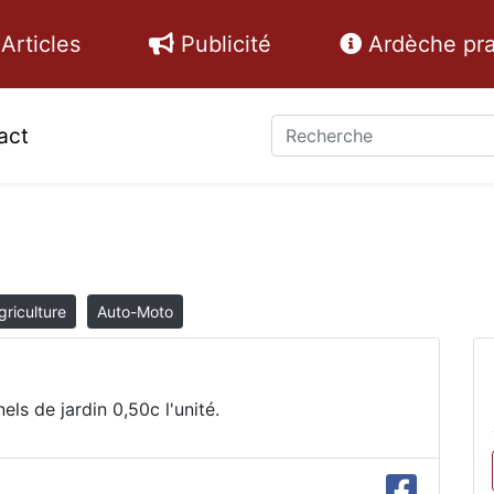
Articles
Publicité
Ardèche pra
act
griculture
Auto-Moto
els de jardin 0,50c l'unité.