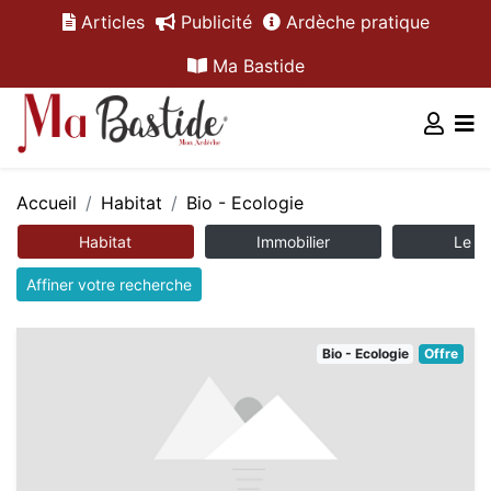
Articles
Publicité
Ardèche pratique
Ma Bastide
Accueil
Habitat
Bio - Ecologie
Habitat
Immobilier
Le m
Affiner votre recherche
Bio - Ecologie
Offre