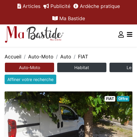
Articles
Publicité
Ardèche pratique
Ma Bastide
Accueil
Auto-Moto
Auto
FIAT
Auto-Moto
Habitat
Le m
Affiner votre recherche
FIAT
Offre