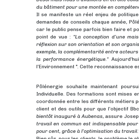
du bâtiment pour une montée en compétenc
Il se manifeste un réel enjeu de politiq
demandes de conseils chaque année, Pôlén
car le public pense parfois bien faire et 
point de vue :
"La conception d’une maiso
réflexion sur son orientation et son organ
exemple, la complémentarité entre acteurs 
la performance énergétique."
Aujourd’hu
l’Environnement ". Cette reconnaissance est
Pôlénergie souhaite maintenant poursui
Individuelle. Des formations sont mises e
coordonnée entre les différents métiers po
client et des outils pour que l’objectif 
bientôt inauguré à Aubenas,
assure Josep
travail en commun est indispensable pour 
pour cent, grâce à l’optimisation du travail.
Bien sûr, pour les clients, le problème le 