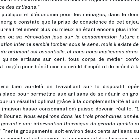
e des artisans."
ue publique et d’économie pour les ménages, dans le doma
ergie constate que la prise de conscience de cet enjeu e
pourrait tellement plus ou mieux en étant encore plus in
n ou sa rénovation joue sur la consommation future d’
isation interne semble tomber sous le sens, mais il existe 
du bâtiment est essentielle, et nous nous impliquons dans
i quinze artisans sur cent, tous corps de métier conf
 exigée pour bénéficier du crédit d’impôt et du crédit à t
vre bien au-delà en travaillant sur le dispositif opé
n place pour permettre aux artisans de se réunir en gro
ur un résultat optimal grâce à la complémentarité et une
Bbc (maison basse consommation) puisse devenir réalité.
"
h Bourez.
Nous espérons dans les trois prochaines année
garantir une intervention thermique de grande qualité av
"
Trente groupements, soit environ deux cents artisans sur
plus important est souvent le financement des travaux, mai