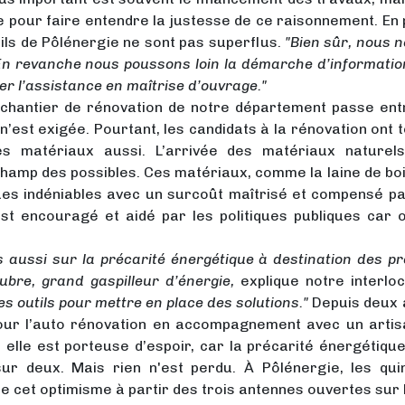
e pour faire entendre la justesse de ce raisonnement. En
eils de Pôlénergie ne sont pas superflus.
"Bien sûr, nous
n revanche nous poussons loin la démarche d’information 
er l’assistance en maîtrise d’ouvrage."
 chantier de rénovation de notre département passe entre
’est exigée. Pourtant, les candidats à la rénovation ont t
s matériaux aussi. L’arrivée des matériaux naturels
mp des possibles. Ces matériaux, comme la laine de bois, l
es indéniables avec un surcoût maîtrisé et compensé pa
t encouragé et aidé par les politiques publiques car o
s aussi sur la précarité énergétique à destination des pr
ubre, grand gaspilleur d’énergie,
explique notre interlo
es outils pour mettre en place des solutions."
Depuis deux a
our l’auto rénovation en accompagnement avec un artisan 
s elle est porteuse d’espoir, car la précarité énergétiq
sur deux. Mais rien n'est perdu. À Pôlénergie, les qui
e cet optimisme à partir des trois antennes ouvertes sur