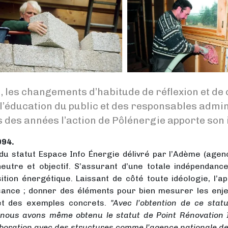
e, les changements d’habitude de réflexion et d
 l’éducation du public et des responsables admini
des années l’action de Pôlénergie apporte son i
994.
 du statut Espace Info Énergie délivré par l’Adème (agen
neutre et objectif. S’assurant d’une totale indépendance
sition énergétique. Laissant de côté toute idéologie, l’
ance ; donner des éléments pour bien mesurer les enjeux
et des exemples concrets.
"Avec l’obtention de ce stat
 nous avons même obtenu le statut de Point Rénovation I
aboration avec des structures comme l’agence nationale de 