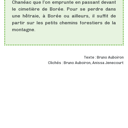
Chanéac que l’on emprunte en passant devant
le cimetière de Borée. Pour se perdre dans
une hêtraie, à Borée ou ailleurs, il suffit de
partir sur les petits chemins forestiers de la
montagne.
Texte : Bruno Auboiron
Clichés : Bruno Auboiron, Anissa Jenecourt
© 2019 - 2026 Ma Bastide •
Mentions légales
Zéfyx
création de site internet Aubenas Ardeche