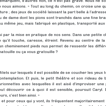
 remarquent, d’autres non, ce n’est pas grave. Nous ne s
e nous aimons. » Tout au long du chemin, on croise une q
ure ; des jeux de société laissant la part belle à l’adresse,
jeu de dame dont les pions sont tranchés dans une fine br
 au même jeu, mais fabriqué en plastique, transporté aux
i par la mise en pratique de nos sens. Dans une petite cl
 qu’il touche, caresse, étreint. Revenu au centre de la 
n cheminement pieds nus permet de ressentir les différent
hatouille ou ça vous gratouille ?
lets sur lesquels il est possible de se coucher les yeux to
 contemplation. Et puis, le petit théâtre et son rideau d
nnettes avec lesquelles il est aisé d’improviser une p
t découvrir ce à quoi il est sensible, poursuit Caryl. 
rs, c’est bien ainsi. »
et pour ceux qui y vont, ils fréquentent majoritairement 