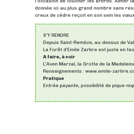
l’occasion de toucher les arbres. Aimer la
donnée ici au plus grand nombre sans resse
creux de cèdre reçoit en son sein les vœux
S’Y RENDRE
Depuis Saint-Remèze, au-dessus de Vall
La Forêt d’Emile Zarbre est juste en fac
A faire, à
voir
L’Aven Marzal, la Grotte de la Madelein
Renseignements : www.emile-zarbre.
Pratique
Entrée payante, possibilité de pique-niq