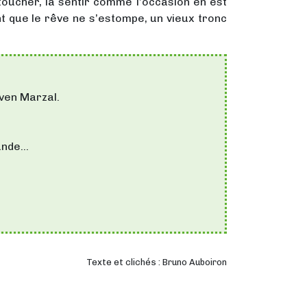
 toucher, la sentir comme l’occasion en est
nt que le rêve ne s’estompe, un vieux tronc
Aven Marzal.
vande…
Texte et clichés : Bruno Auboiron