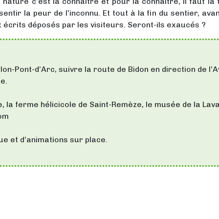
 nature c’est la connaître et pour la connaître, il faut la
ntir la peur de l’inconnu. Et tout à la fin du sentier, ava
 écrits déposés par les visiteurs. Seront-ils exaucés ?
on-Pont-d’Arc, suivre la route de Bidon en direction de l’
e.
e, la ferme hélicicole de Saint-Remèze, le musée de la La
com
ue et d’animations sur place.