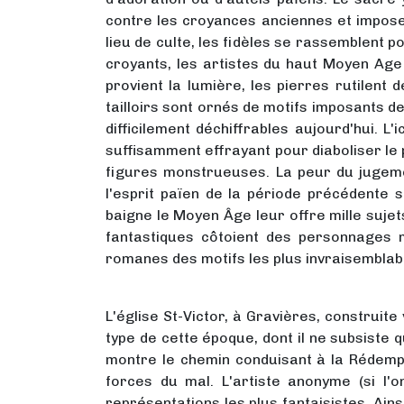
contre les croyances anciennes et imposer
lieu de culte, les fidèles se rassemblent po
croyants, les artistes du haut Moyen Age 
provient la lumière, les pierres rutilent
tailloirs sont ornés de motifs imposants d
difficilement déchiffrables aujourd'hui. L
suffisamment effrayant pour diaboliser le 
figures monstrueuses. La peur du jugeme
l'esprit païen de la période précédente 
baigne le Moyen Âge leur offre mille suje
fantastiques côtoient des personnages m
romanes des motifs les plus invraisemblab
L'église St-Victor, à Gravières, construit
type de cette époque, dont il ne subsiste q
montre le chemin conduisant à la Rédempti
forces du mal. L'artiste anonyme (si l'
représentations les plus fantaisistes. Ain