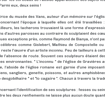
 Parmi eux, deux seins !
trice du musée des Vans, auteur d'un mémoire sur l'églis
cernant l'époque à laquelle elles ont été travaillées :
 ailleurs, les tacherons trouvaient là une forme d'express
Dans d'autres paroisses au contraire ils sculptaient des c
ques exceptions près, comme Raymond de Bianya, n'ont pa
es célèbres comme Gislebert, Mathieu de Compostelle ou
reste l'œuvre d'un artiste inconnu. Peu de tailleurs à cet
 de l'absence de route. Souvent ces sculpteurs étaient des
ses environnantes. " L'inconnu " de l'église de Gravières 
e, l'abside de l'église romane est garnie d'une imposant
hiens, sangliers, genette, poissons, et autres amphisbè
lo desgobilhaïre " et "lo cagaïre ". Chacun à travers la tr
ernant l'identification de ses sculptures : fesses ou seins
e les deux renflements ne laisse plus aucun doute quant à 