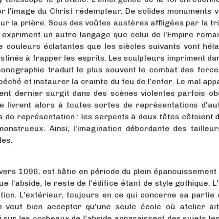
 l'image du Christ rédempteur. De solides monuments voi
ur la prière. Sous des voûtes austères affligées par la tri
expriment un autre langage que celui de l'Empire romain
 de couleurs éclatantes que les siècles suivants vont hél
estinés à frapper les esprits. Les sculpteurs impriment d
'iconographie traduit le plus souvent le combat des forc
péché et instaurer la crainte du feu de l'enfer. Le mal ap
nt dernier surgit dans des scènes violentes parfois o
se livrent alors à toutes sortes de représentations d'a
ts de représentation : les serpents à deux têtes côtoien
onstrueux. Ainsi, l'imagination débordante des tailleu
les.
e vers 1096, est bâtie en période du plein épanouissement
ue l'abside, le reste de l'édifice étant de style gothique. 
on. L'extérieur, toujours en ce qui concerne sa partie or
on veut bien accepter qu'une seule école où atelier ait
si sur les corbeaux de l'abside apparaissent des sujets les