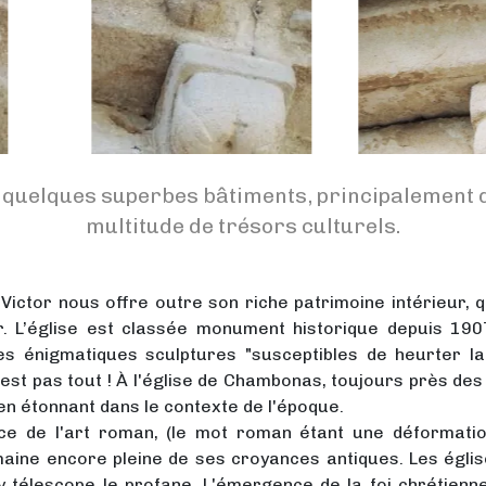
 quelques superbes bâtiments, principalement d
multitude de trésors culturels.
-Victor nous offre outre son riche patrimoine intérieur,
r. L’église est classée monument historique depuis 1907
s énigmatiques sculptures "susceptibles de heurter la s
 n’est pas tout ! À l'église de Chambonas, toujours près des
bien étonnant dans le contexte de l'époque.
nce de l'art roman, (le mot roman étant une déformation
aine encore pleine de ses croyances antiques. Les églis
 y télescope le profane. L'émergence de la foi chrétienn