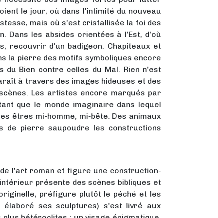
ent le jour, où dans l'intimité du nouveau
stesse, mais où s'est cristallisée la foi des
. Dans les absides orientées à l'Est, d'où
as, recouvrir d'un badigeon. Chapiteaux et
ans la pierre des motifs symboliques encore
es du Bien contre celles du Mal. Rien n'est
paraît à travers des images hideuses et des
bscènes. Les artistes encore marqués par
utant que le monde imaginaire dans lequel
t des êtres mi-homme, mi-bête. Des animaux
rs de pierre saupoudre les constructions
 de l'art roman et figure une construction-
L'intérieur présente des scènes bibliques et
iginelle, préfigure plutôt le péché et les
 élaboré ses sculptures) s'est livré aux
 plus hétéroclites ; un visage énigmatique,