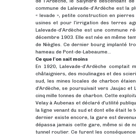
de l’Ardèche, le Salyndre descendant de
commune de Lalevade-d’Ardèche est la plu
« levade », petite construction en pierres
usines et pour l’irrigation des terres ag
Lalevade-d’Ardèche est une commune réce
décembre 1903. Elle est née en même temps
de Niègles. Ce dernier bourg implanté tro
hameau de Pont-de-Labeaume…
Ce que l'on sait moins
En 1920, Lalevade-d’Ardèche comptait mi
châtaigniers, des moulinages et des scieri
sud, les mines locales de charbon étaien
d'Ardèche, se poursuivait vers Jaujac et
cinq mille tonnes de charbon. Cette exploi
Velay à Aubenas et déclaré d'utilité publiqu
la ligne venant du sud et dont elle était l
dernier existe encore, la gare est devenu
dépassa jamais cette gare, même si de n
tunnel routier. Ce furent les conséquence