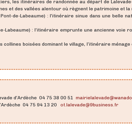
ntiers, les itinéraires de randonnée au départ de Lalevade
es et des vallées alentour où règnent le patrimoine et la
ont-de-Labeaume) : l'itinéraire sinue dans une belle nat
de-Labeaume) : l’itinéraire emprunte une ancienne voie r
s collines boisées dominant le village, l’itinéraire ména
alevade d’Ardèche 04 75 38 00 51
mairielalevade@wanado
e d’Ardèche 04 75 94 13 20
ot.lalevade@9business.fr