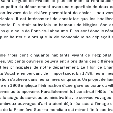
 Saint-Cirgues-de-Prades et plus en mont la Fonteauliè
s petite du département avec une superficie de deux cen
 en travers de la rivière permettant de dévier l’eau ver
ricoles. Il est intéressant de constater que les béaliè
nte. Elle était autrefois un hameau de Niègles. Son ac
 que celle de Pont-de-Labeaume. Elles sont donc le résu
p en hauteur, alors que la vie économique se déplaçait e
lle trois cent cinquante habitants vivant de l’exploita
es. Six cents ouvriers oeuvraient alors dans ces différen
t les principales de notre département. Le filon de Cha
 La Souche en perdant de l'importance. En 1789, les min
tation s’acheva dans les années cinquante. Un projet de lia
e en 1906 impliqua l'édification d'une gare au cœur du vill
e terminus temporaire. Parallèlement fut construit l’Hôtel 
e le siège de services administratifs ; le service voyage
ombreux ouvrages d’art étaient déjà réalisés à l’image 
s de la Première Guerre mondiale qui mirent fin à ces tr