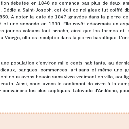
ruction débutée en 1846 ne demanda pas plus de deux an
s. Dédié à Saint-Joseph, cet édifice religieux fut coiffé 
859. À noter la date de 1847 gravées dans la pierre de l
rd et une seconde en 1990. Elle revêt désormais un asp
es jeunes volcans tout proche, ainsi que les formes et 
a Vierge, elle est sculptée dans la pierre basaltique. L’en
 une population d'environ mille cents habitants, au derni
médicaux, banques, commerces, artisans et même une gra
nt nous avons besoin sans vivre vraiment en ville, soulign
 route. Ainsi, nous avons le sentiment de vivre à la ca
r convaincre les plus septiques. Lalevade-d'Ardèche, pour