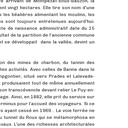
re arrivant de Montpezat-sous-Bauzon, la
t vingt hectares. Elle tire son nom d’une
s les béalières alimentant les moulins, les
res sont toujours entretenues aujourd’hui.
te de naissance administratif date du 15
ltat de la partition de l’ancienne commune
t se développait dans la vallée, devint un
tion des mines de charbon, du tannin des
tes activités. Avec celles de Banne dans le
mpgontier, situé vers Prades et Lalevade-
es produisaient tout de même annuellement
ison transcévenole devant relier Le Puy-en-
age. Ainsi, en 1882, elle prit du service sur
Terminus pour l’accueil des voyageurs. Si ce
urs ayant cessé en 1969… La voie ferrée ne
du tunnel du Roux qui se métamorphosa en
avaux. L’une des richesses architecturales