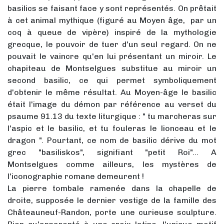
basilics se faisant face y sont représentés. On prêtait
à cet animal mythique (figuré au Moyen âge, par un
coq à queue de vipère) inspiré de la mythologie
grecque, le pouvoir de tuer d'un seul regard. On ne
pouvait le vaincre qu'en lui présentant un miroir. Le
chapiteau de Montselgues substitue au miroir un
second basilic, ce qui permet symboliquement
d'obtenir le même résultat. Au Moyen-âge le basilic
était l'image du démon par référence au verset du
psaume 91.13 du texte liturgique : " tu marcheras sur
l'aspic et le basilic, et tu fouleras le lionceau et le
dragon ". Pourtant, ce nom de basilic dérive du mot
grec "basiliskos", signifiant "petit Roi"… A
Montselgues comme ailleurs, les mystères de
l'iconographie romane demeurent !
La pierre tombale ramenée dans la chapelle de
droite, supposée le dernier vestige de la famille des
Châteauneuf-Randon, porte une curieuse sculpture.