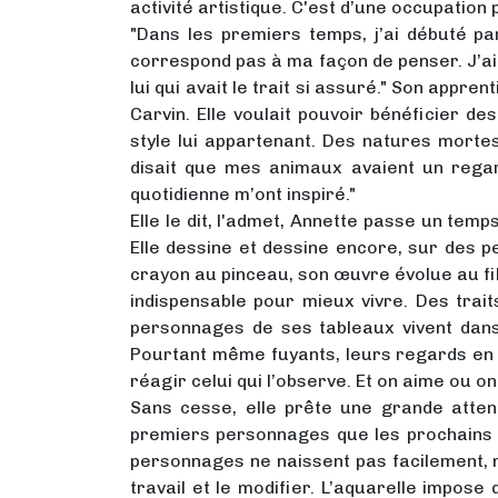
activité artistique. C'est d’une occupation
"Dans les premiers temps, j’ai débuté par 
correspond pas à ma façon de penser. J’ai 
lui qui avait le trait si assuré." Son appr
Carvin. Elle voulait pouvoir bénéficier d
style lui appartenant. Des natures morte
disait que mes animaux avaient un regar
quotidienne m’ont inspiré."
Elle le dit, l'admet, Annette passe un tem
Elle dessine et dessine encore, sur des pet
crayon au pinceau, son œuvre évolue au fil
indispensable pour mieux vivre. Des trai
personnages de ses tableaux vivent dans 
Pourtant même fuyants, leurs regards en di
réagir celui qui l’observe. Et on aime ou o
Sans cesse, elle prête une grande atten
premiers personnages que les prochains pe
personnages ne naissent pas facilement, nou
travail et le modifier. L’aquarelle impose