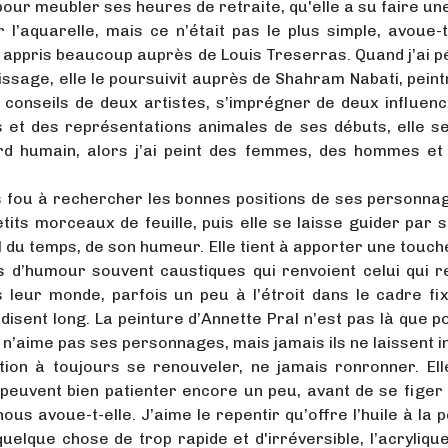
 pour meubler ses heures de retraite, qu'elle a su faire un
l’aquarelle, mais ce n’était pas le plus simple, avoue-t
appris beaucoup auprès de Louis Treserras. Quand j’ai pén
entissage, elle le poursuivit auprès de Shahram Nabati, pein
es conseils de deux artistes, s’imprégner de deux influe
s et des représentations animales de ses débuts, elle se
d humain, alors j’ai peint des femmes, des hommes et 
ps fou à rechercher les bonnes positions de ses personnag
its morceaux de feuille, puis elle se laisse guider par son
 du temps, de son humeur. Elle tient à apporter une touch
ts d’humour souvent caustiques qui renvoient celui qui r
leur monde, parfois un peu à l’étroit dans le cadre fi
sent long. La peinture d’Annette Pral n’est pas là que pour
n n’aime pas ses personnages, mais jamais ils ne laissent in
tion à toujours se renouveler, ne jamais ronronner. El
uvent bien patienter encore un peu, avant de se figer p
s avoue-t-elle. J’aime le repentir qu’offre l’huile à la p
 quelque chose de trop rapide et d'irréversible, l’acryliqu