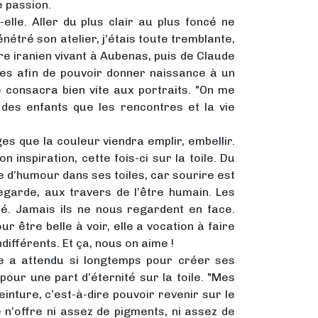
e passion.
-elle. Aller du plus clair au plus foncé ne
étré son atelier, j’étais toute tremblante,
tre iranien vivant à Aubenas, puis de Claude
nces afin de pouvoir donner naissance à un
 consacra bien vite aux portraits. "On me
des enfants que les rencontres et la vie
es que la couleur viendra emplir, embellir.
 inspiration, cette fois-ci sur la toile. Du
e d’humour dans ses toiles, car sourire est
egarde, aux travers de l’être humain. Les
xé. Jamais ils ne nous regardent en face.
 être belle à voir, elle a vocation à faire
différents. Et ça, nous on aime !
le a attendu si longtemps pour créer ses
our une part d’éternité sur la toile. "Mes
einture, c’est-à-dire pouvoir revenir sur le
e n’offre ni assez de pigments, ni assez de