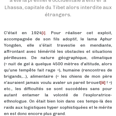
a été la première occidentale à entrer à
Lhassa, capitale du Tibet alors interdite aux
étrangers.
C'était en 1924
[i]
. Pour réaliser cet exploit,
accompagnée de son fils adoptif, le lama Aphur
Yongden, elle s'était travestie en mendiante,
affrontant avec témérité les obstacles et situations
périlleuses. De nature géographique, climatique
(« nuit de gel à quelque 4500 mètres d'altitude, alors
qu'une tempête fait rage »), humaine (rencontres de
brigands,...), alimentaire (« les chiens de mon père
n'auraient jamais voulu avaler un pareil brouet
[ii]
! »)
etc., les difficultés se sont succédées sans pour
autant entamer la volonté de l'exploratrice-
ethnologue. On était bien loin dans ces temps-là des
raids aux logistiques hyper sophistiquées et le mérite
en est donc encore plus grand.