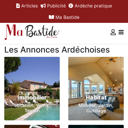
Articles
Publicité
Ardèche pratique
Ma Bastide
Les Annonces Ardéchoises
Immobilier
Habitat
Location, Vente,
Mobilier, Jardin,
Terrain
Outillage