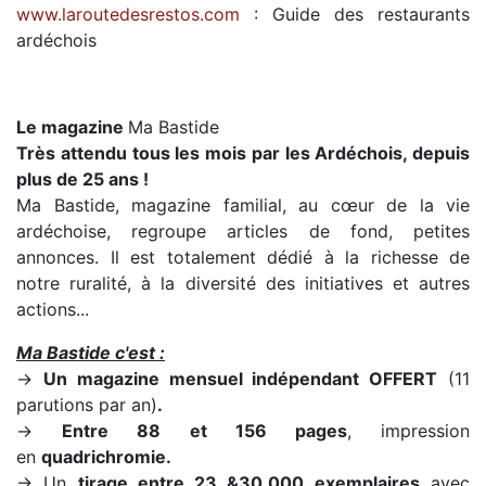
www.laroutedesrestos.com
: Guide des restaurants
ardéchois
Le magazine
Ma Bastide
Très attendu tous les mois par les
A
rdéchois
, depuis
plus de 25 ans !
Ma Bastide, magazine familial, au cœur de la vie
ardéchoise, regroupe articles de fond, petites
annonces. Il est totalement dédié à la richesse de
notre ruralité, à la diversité des initiatives et autres
actions...
Ma Bastide c'est :
→
Un magazine mensuel indépendant OFFERT
(11
parutions par an)
.
→
Entre 88 et 156 pages
, impression
en
quadrichromie.
→ Un
tirage entre 23
&
30.000 exemplaires
avec