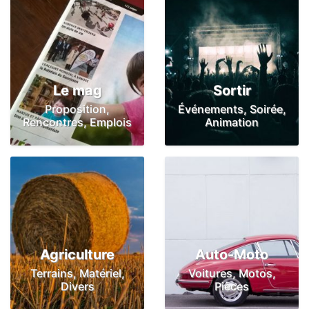
Le mag
Sortir
Proposition,
Événements, Soirée,
Rencontres, Emplois
Animation
Agriculture
Auto-Moto
Terrains, Matériel,
Voitures, Motos,
Divers
Pièces