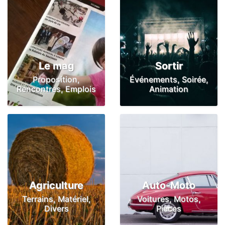
Le mag
Sortir
Proposition,
Événements, Soirée,
Rencontres, Emplois
Animation
Agriculture
Auto-Moto
Terrains, Matériel,
Voitures, Motos,
Divers
Pièces