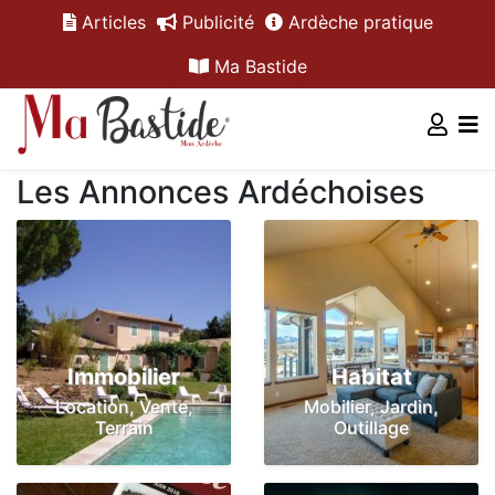
Articles
Publicité
Ardèche pratique
Ma Bastide
Les Annonces Ardéchoises
Immobilier
Habitat
Location, Vente,
Mobilier, Jardin,
Terrain
Outillage