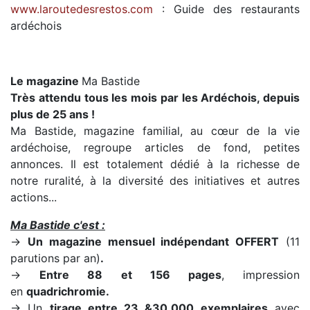
www.laroutedesrestos.com
: Guide des restaurants
ardéchois
Le magazine
Ma Bastide
Très attendu tous les mois par les
A
rdéchois
, depuis
plus de 25 ans !
Ma Bastide, magazine familial, au cœur de la vie
ardéchoise, regroupe articles de fond, petites
annonces. Il est totalement dédié à la richesse de
notre ruralité, à la diversité des initiatives et autres
actions...
Ma Bastide c'est :
→
Un magazine mensuel indépendant OFFERT
(11
parutions par an)
.
→
Entre 88 et 156 pages
, impression
en
quadrichromie.
→ Un
tirage entre 23
&
30.000 exemplaires
avec