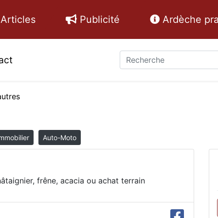
Articles
Publicité
Ardèche pra
act
autres
mmobilier
Auto-Moto
taignier, frêne, acacia ou achat terrain